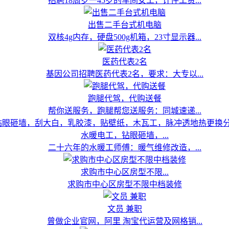
招聘18周岁一45岁的车间女工，计件工资...
出售二手台式机电脑
双核4g内存，硬盘500g机箱，23寸显示器...
医药代表2名
基因公司招聘医药代表2名，要求：大专以...
跑腿代驾，代购送餐
帮你送服务，跑腿帮您送服务：同城速递...
水暖电工，钻眼砸墙，...
二十六年的水暖工师傅：暖气维修改造，...
求购市中心区房型不限...
求购市中心区房型不限中档装修
文员 兼职
曾做企业官网，阿里 淘宝代运营及网格销...